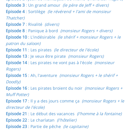
Episode 3
: Un grand amour
(le père de Jeff + divers)
Episode 4
: Sortilège
(le révérend + l'ami de monsieur
Thatcher)
Episode 7
: Rivalité
(divers)
Episode 8
: Panique à bord
(monsieur Rogers + divers)
Episode 10
: L'indésirable
(le shérif + monsieur Rogers + le
patron du saloon)
Episode 11
: Les pirates
(le directeur de l'école)
Episode 13
: Je veux être pirate
(monsieur Rogers)
Episode 14
: Les pirates ne vont pas à l'école
(monsieur
Rogers)
Episode 15
: Ah, l'aventure
(monsieur Rogers + le shérif +
Doodly)
Episode 16
: Les pirates broient du noir
(monsieur Rogers +
Muff Potter)
Episode 17
: Il y a des jours comme ça
(monsieur Rogers + le
directeur de l'école)
Episode 21
: Le début des vacances
(l'homme à la fontaine)
Episode 22
: Le charlatan
(l'hôtelier)
Episode 23
: Partie de pêche
(le capitaine)