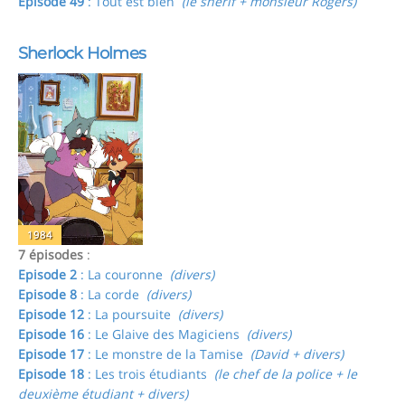
Episode 49
: Tout est bien
(le shérif + monsieur Rogers)
Sherlock Holmes
1984
7 épisodes
:
Episode 2
: La couronne
(divers)
Episode 8
: La corde
(divers)
Episode 12
: La poursuite
(divers)
Episode 16
: Le Glaive des Magiciens
(divers)
Episode 17
: Le monstre de la Tamise
(David + divers)
Episode 18
: Les trois étudiants
(le chef de la police + le
deuxième étudiant + divers)