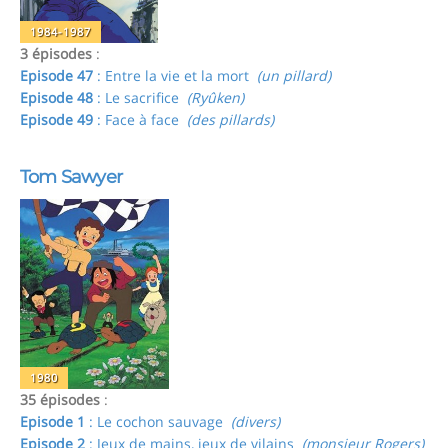
1984-1987
3 épisodes
:
Episode 47
: Entre la vie et la mort
(un pillard)
Episode 48
: Le sacrifice
(Ryûken)
Episode 49
: Face à face
(des pillards)
Tom Sawyer
1980
35 épisodes
:
Episode 1
: Le cochon sauvage
(divers)
Episode 2
: Jeux de mains, jeux de vilains
(monsieur Rogers)