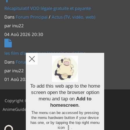
Récapitulatif VOD légale gratuite et payante
Dans
Forum Principal
/
Actus (TV, vidéo, web)
par
inu22
04 Aoû 2026 20:30
les film d'animations Japonais au cinéma
Dans
Forum Principal
/
Actus (TV, vidéo, web)
par
inu22
01 Aoû 2026 20:56
To add this web app to the home
screen open the browser option
Facebook
menu and tap on
Add to
Copyright ©
homescreen
.
Youtube
AnimeGuides
The menu can be accessed by pressing
Twitter
the menu hardware button if your device
has one, or by tapping the top right menu
icon
.
Instagram