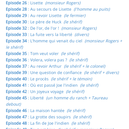
Episode 26
: Lisette
(monsieur Rogers)
Episode 28
: Au secours de Lisette
(l'homme au puits)
Episode 29
: Au revoir Lisette
(le fermier)
Episode 30
: Le père de Huck
(le shérif)
Episode 32
: De l'or, de l'or !
(monsieur Rogers)
Episode 33
: La fuite vers la liberté
(divers)
Episode 34
: L'homme qui venait du ciel
(monsieur Rogers +
le shérif)
Episode 35
: Tom veut voler
(le shérif)
Episode 36
: Volera, volera pas ?
(le shérif)
Episode 37
: Au revoir Arthur
(le shérif + le colonel)
Episode 39
: Une question de confiance
(le shérif + divers)
Episode 40
: Le procès
(le shérif + le témoin)
Episode 41
: Où est passé Joe l'indien
(le shérif)
Episode 42
: Un joyeux voyage
(le shérif)
Episode 45
: Liberté
(un homme du ranch + Taureau
debout)
Episode 46
: La maison hantée
(le shérif)
Episode 47
: La grotte des soupirs
(le shérif)
Episode 48
: La fin de Joe l'indien
(le shérif)