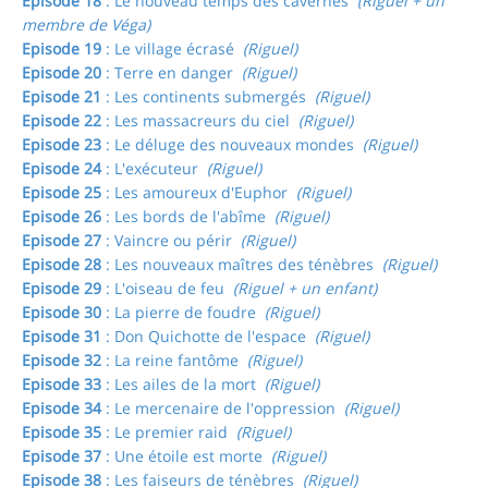
Episode 18
: Le nouveau temps des cavernes
(Riguel + un
membre de Véga)
Episode 19
: Le village écrasé
(Riguel)
Episode 20
: Terre en danger
(Riguel)
Episode 21
: Les continents submergés
(Riguel)
Episode 22
: Les massacreurs du ciel
(Riguel)
Episode 23
: Le déluge des nouveaux mondes
(Riguel)
Episode 24
: L'exécuteur
(Riguel)
Episode 25
: Les amoureux d'Euphor
(Riguel)
Episode 26
: Les bords de l'abîme
(Riguel)
Episode 27
: Vaincre ou périr
(Riguel)
Episode 28
: Les nouveaux maîtres des ténèbres
(Riguel)
Episode 29
: L'oiseau de feu
(Riguel + un enfant)
Episode 30
: La pierre de foudre
(Riguel)
Episode 31
: Don Quichotte de l'espace
(Riguel)
Episode 32
: La reine fantôme
(Riguel)
Episode 33
: Les ailes de la mort
(Riguel)
Episode 34
: Le mercenaire de l'oppression
(Riguel)
Episode 35
: Le premier raid
(Riguel)
Episode 37
: Une étoile est morte
(Riguel)
Episode 38
: Les faiseurs de ténèbres
(Riguel)