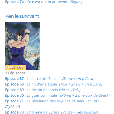
Episode 74
: Ce n'est qu'un au revoir
(Riguel)
Ken le survivant
1984-1987
11 épisodes
:
Episode 67
: Le secret de Sauzer
(Shew + un pillard)
Episode 68
: La fin d'une étoile
(Toki + Shew + un pillard)
Episode 69
: Le destin des trois frères
(Toki)
Episode 70
: La guérison finale
(Kôryû + 2ème voix de Zeus)
Episode 71
: La révélation des origines de Raoul et Toki
(Ryûken)
Episode 73
: L'homme de Syrius
(Ryuga + des pillards)