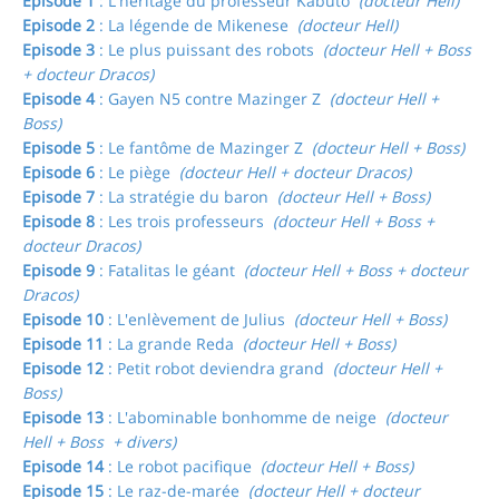
Episode 1
: L'héritage du professeur Kabuto
(docteur Hell)
Episode 2
: La légende de Mikenese
(docteur Hell)
Episode 3
: Le plus puissant des robots
(docteur Hell + Boss
+ docteur Dracos)
Episode 4
: Gayen N5 contre Mazinger Z
(docteur Hell +
Boss)
Episode 5
: Le fantôme de Mazinger Z
(docteur Hell + Boss)
Episode 6
: Le piège
(docteur Hell + docteur Dracos)
Episode 7
: La stratégie du baron
(docteur Hell + Boss)
Episode 8
: Les trois professeurs
(docteur Hell + Boss +
docteur Dracos)
Episode 9
: Fatalitas le géant
(docteur Hell + Boss + docteur
Dracos)
Episode 10
: L'enlèvement de Julius
(docteur Hell + Boss)
Episode 11
: La grande Reda
(docteur Hell + Boss)
Episode 12
: Petit robot deviendra grand
(docteur Hell +
Boss)
Episode 13
: L'abominable bonhomme de neige
(docteur
Hell + Boss + divers)
Episode 14
: Le robot pacifique
(docteur Hell + Boss)
Episode 15
: Le raz-de-marée
(docteur Hell + docteur