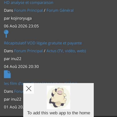
HD analyse et comparaison
Dans
Forum Principal
/
Forum Général
par
kojiroryuga
06 Aoû 2026 23:05
Récapitulatif VOD légale gratuite et payante
Dans
Forum Principal
/
Actus (TV, vidéo, web)
par
inu22
04 Aoû 2026 20:30
les film d'animations Japonais au cinéma
Dans
Forum Principal
/
Actus (TV, vidéo, web)
par
inu22
01 Aoû 2026 20:56
To add this web app to the home