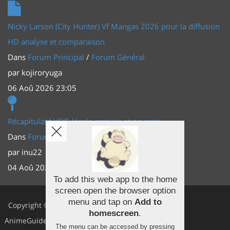
Nicky Larson (City Hunter) Vf Mangas 2026 pour la diffusion
HD analyse et comparaison
Dans
Forum Principal
/
Forum Général
par
kojiroryuga
06 Aoû 2026 23:05
Récapitulatif VOD légale gratuite et payante
Dans
Forum Principal
/
Actus (TV, vidéo, web)
par
inu22
04 Aoû 2026 20:30
To add this web app to the home
screen open the browser option
Facebook
menu and tap on
Add to
Copyright ©
homescreen
.
Youtube
AnimeGuides
The menu can be accessed by pressing