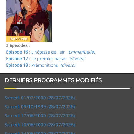
1987-1988
3 épisodes
:
Episode 16
: L'hôtesse de l'air
(Emmanuelle)
Episode 17
: Le premier baiser
(divers)
Episode 18
: Prémonitions
(divers)
DERNIERS PROGRAMMES MODIFIÉS
Samedi 01/07/2000 (28/07/2026)
Samedi 09/10/1999 (28/07/2026)
Samedi 17/06/2000 (28/07/2026)
Samedi 10/06/2000 (28/07/2026)
Samedi 24/06/2000 (28/07/2026)