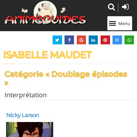
Panneau de gestion des cookies
Menu
ISABELLE MAUDET
Catégorie « Doublage épisodes
»
Interprétation
Nicky Larson