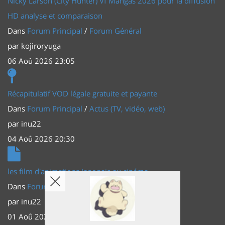
Nicky Larson (City Hunter) Vf Mangas 2026 pour la diffusion
HD analyse et comparaison
Dans
Forum Principal
/
Forum Général
par
kojiroryuga
06 Aoû 2026 23:05
Récapitulatif VOD légale gratuite et payante
Dans
Forum Principal
/
Actus (TV, vidéo, web)
par
inu22
04 Aoû 2026 20:30
les film d'animations Japonais au cinéma
Dans
Forum Principal
/
Actus (TV, vidéo, web)
par
inu22
01 Aoû 2026 20:56