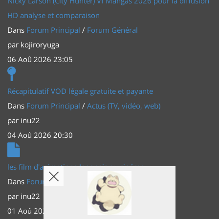
Nicky Larson (City Hunter) Vf Mangas 2026 pour la diffusion
HD analyse et comparaison
Dans
Forum Principal
/
Forum Général
par
kojiroryuga
06 Aoû 2026 23:05
Récapitulatif VOD légale gratuite et payante
Dans
Forum Principal
/
Actus (TV, vidéo, web)
par
inu22
04 Aoû 2026 20:30
les film d'animations Japonais au cinéma
Dans
Forum Principal
/
Actus (TV, vidéo, web)
par
inu22
01 Aoû 2026 20:56