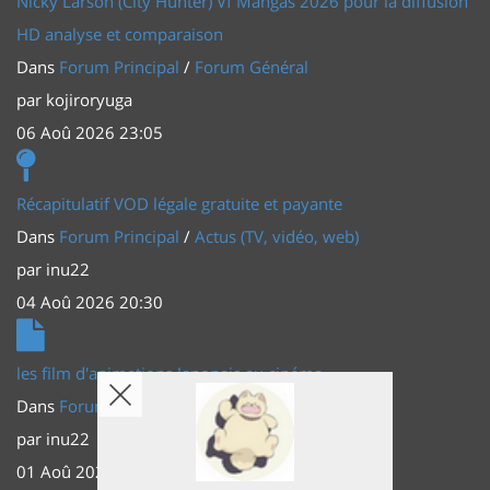
Nicky Larson (City Hunter) Vf Mangas 2026 pour la diffusion
HD analyse et comparaison
Dans
Forum Principal
/
Forum Général
par
kojiroryuga
06 Aoû 2026 23:05
Récapitulatif VOD légale gratuite et payante
Dans
Forum Principal
/
Actus (TV, vidéo, web)
par
inu22
04 Aoû 2026 20:30
les film d'animations Japonais au cinéma
Dans
Forum Principal
/
Actus (TV, vidéo, web)
par
inu22
01 Aoû 2026 20:56