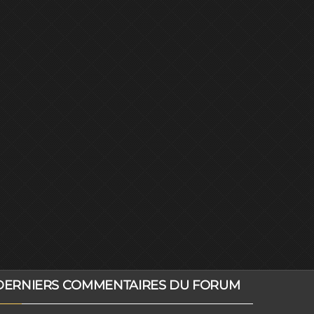
DERNIERS COMMENTAIRES DU FORUM