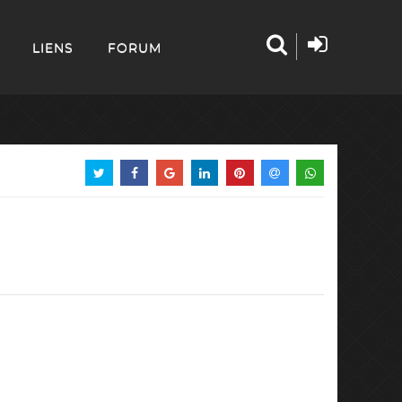
LIENS
FORUM