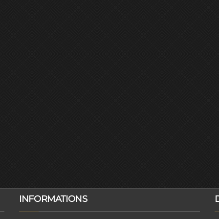
INFORMATIONS