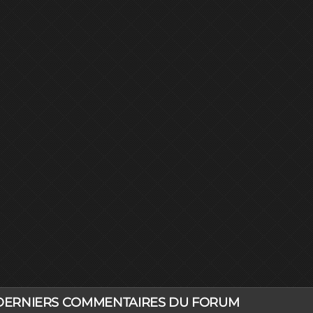
DERNIERS COMMENTAIRES DU FORUM