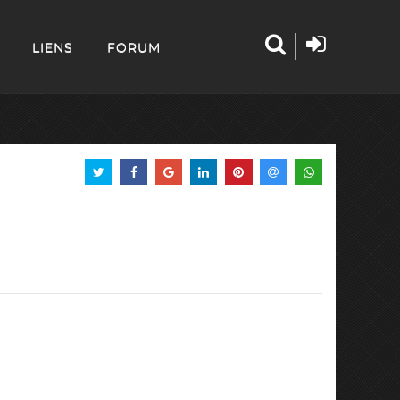
LIENS
FORUM