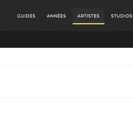
GUIDES
ANNÉES
ARTISTES
STUDIOS