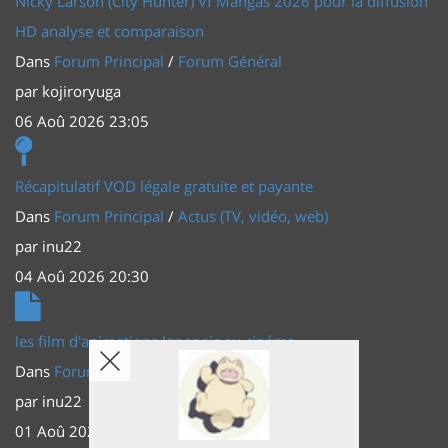
Nicky Larson (City Hunter) Vf Mangas 2026 pour la diffusion
HD analyse et comparaison
Dans
Forum Principal
/
Forum Général
par
kojiroryuga
06 Aoû 2026 23:05
Récapitulatif VOD légale gratuite et payante
Dans
Forum Principal
/
Actus (TV, vidéo, web)
par
inu22
04 Aoû 2026 20:30
les film d'animations Japonais au cinéma
Dans
Forum Principal
/
Actus (TV, vidéo, web)
par
inu22
01 Aoû 2026 20:56