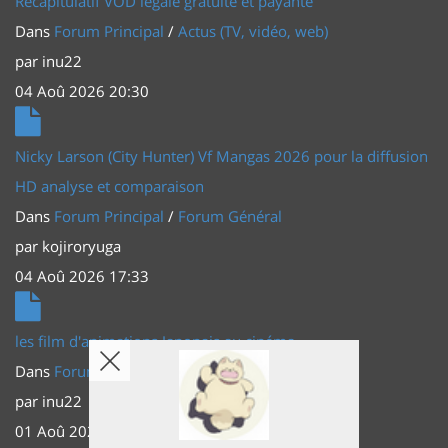
Récapitulatif VOD légale gratuite et payante
Dans
Forum Principal
/
Actus (TV, vidéo, web)
par
inu22
04 Aoû 2026 20:30
Nicky Larson (City Hunter) Vf Mangas 2026 pour la diffusion
HD analyse et comparaison
Dans
Forum Principal
/
Forum Général
par
kojiroryuga
04 Aoû 2026 17:33
les film d'animations Japonais au cinéma
Dans
Forum Principal
/
Actus (TV, vidéo, web)
par
inu22
01 Aoû 2026 20:56