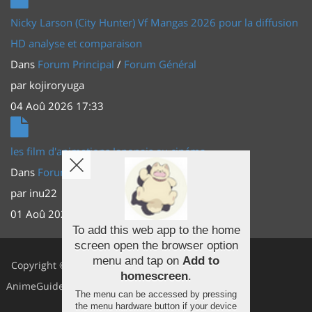
Nicky Larson (City Hunter) Vf Mangas 2026 pour la diffusion
HD analyse et comparaison
Dans
Forum Principal
/
Forum Général
par
kojiroryuga
04 Aoû 2026 17:33
les film d'animations Japonais au cinéma
Dans
Forum Principal
/
Actus (TV, vidéo, web)
par
inu22
01 Aoû 2026 20:56
To add this web app to the home
screen open the browser option
Facebook
menu and tap on
Add to
Copyright ©
homescreen
.
Youtube
AnimeGuides
The menu can be accessed by pressing
Twitter
the menu hardware button if your device