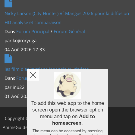
Nicky Larson (City Hunter) Vf Mangas 2026 pour la diffusion
HD analyse et comparaison
Dans
Forum Principal
/
Forum Général
par
kojiroryuga
04 Aoû 2026 17:33
les film d'animations Japonais au cinéma
Dans
Forum Principal
/
Actus (TV, vidéo, web)
par
inu22
01 Aoû 2026 20:56
To add this web app to the home
screen open the browser option
Facebook
menu and tap on
Add to
Copyright ©
homescreen
.
Youtube
AnimeGuides
The menu can be accessed by pressing