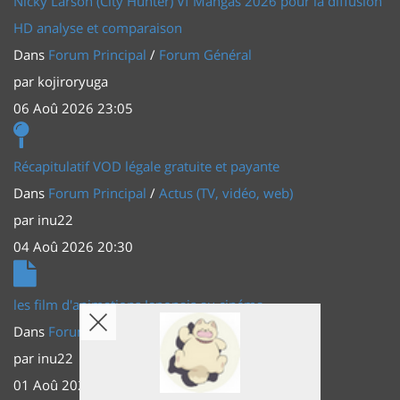
Nicky Larson (City Hunter) Vf Mangas 2026 pour la diffusion
HD analyse et comparaison
Dans
Forum Principal
/
Forum Général
par
kojiroryuga
06 Aoû 2026 23:05
Récapitulatif VOD légale gratuite et payante
Dans
Forum Principal
/
Actus (TV, vidéo, web)
par
inu22
04 Aoû 2026 20:30
les film d'animations Japonais au cinéma
Dans
Forum Principal
/
Actus (TV, vidéo, web)
par
inu22
01 Aoû 2026 20:56