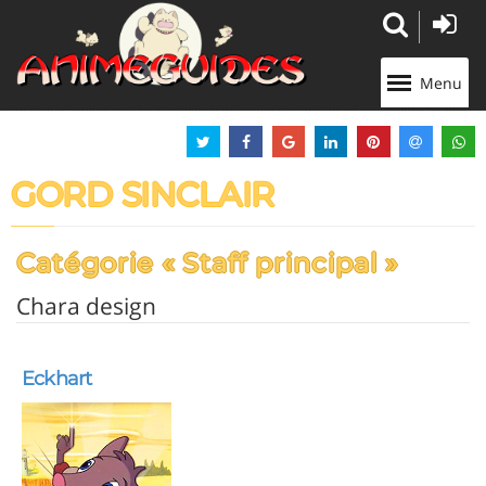
Panneau de gestion des cookies
Menu
GORD SINCLAIR
Catégorie « Staff principal »
Chara design
Eckhart