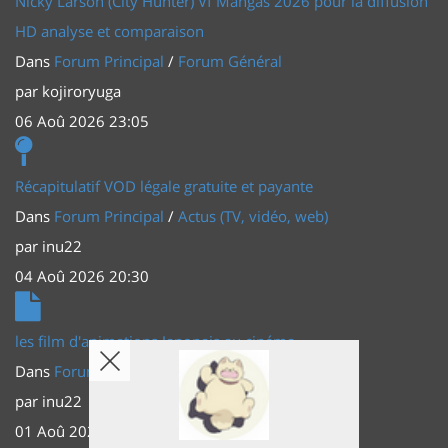
Nicky Larson (City Hunter) Vf Mangas 2026 pour la diffusion
HD analyse et comparaison
Dans
Forum Principal
/
Forum Général
par
kojiroryuga
06 Aoû 2026 23:05
Récapitulatif VOD légale gratuite et payante
Dans
Forum Principal
/
Actus (TV, vidéo, web)
par
inu22
04 Aoû 2026 20:30
les film d'animations Japonais au cinéma
Dans
Forum Principal
/
Actus (TV, vidéo, web)
par
inu22
01 Aoû 2026 20:56