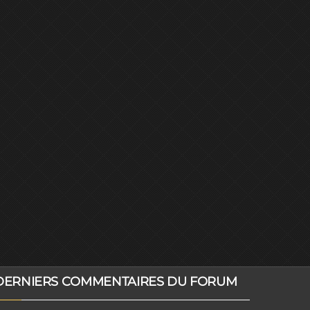
DERNIERS COMMENTAIRES DU FORUM