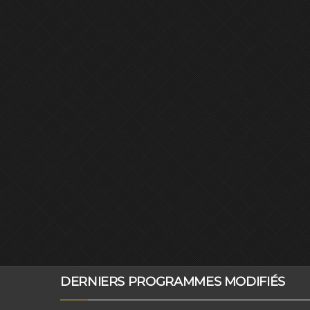
DERNIERS PROGRAMMES MODIFIÉS