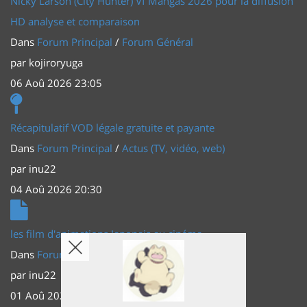
Nicky Larson (City Hunter) Vf Mangas 2026 pour la diffusion
HD analyse et comparaison
Dans
Forum Principal
/
Forum Général
par
kojiroryuga
06 Aoû 2026 23:05
Récapitulatif VOD légale gratuite et payante
Dans
Forum Principal
/
Actus (TV, vidéo, web)
par
inu22
04 Aoû 2026 20:30
les film d'animations Japonais au cinéma
Dans
Forum Principal
/
Actus (TV, vidéo, web)
par
inu22
01 Aoû 2026 20:56