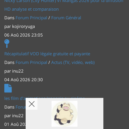
Nicky Larson (City Hunter) Vf Mangas 2026 pour la diffusion
HD analyse et comparaison
Dans
Forum Principal
/
Forum Général
par
kojiroryuga
06 Aoû 2026 23:05
Récapitulatif VOD légale gratuite et payante
Dans
Forum Principal
/
Actus (TV, vidéo, web)
par
inu22
04 Aoû 2026 20:30
les film d'animations Japonais au cinéma
Dans
Forum Principal
/
Actus (TV, vidéo, web)
par
inu22
01 Aoû 2026 20:56