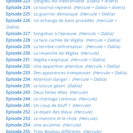
Episode 223
: Songoku est inébranlable
(Dabla + divers)
Episode 224
: Le tournoi reprend
(Hercule + Dabla + divers)
Episode 225
: Le guerrier démasqué
(Hercule + Dabla)
Episode 226
: Un échange de bons procédés
(Hercule +
Dabla)
Episode 227
: Songohan à l'épreuve
(Hercule + Dabla)
Episode 228
: La face cachée de Végéta
(Hercule + Dabla)
Episode 229
: La terrible confrontation
(Hercule + Dabla)
Episode 230
: La revanche de Végéta
(Hercule)
Episode 231
: Végéta s'explique
(Hercule + Dabla)
Episode 232
: Une apparition attendue
(Hercule + Dabla)
Episode 233
: Des apparences trompeuses
(Hercule + Dabla)
Episode 234
: Attention danger !
(Hercule + Dabla)
Episode 235
: Le biscuit géant
(Dabla)
Episode 243
: Deux fortes têtes
(Hercule)
Episode 244
: Le chantage continue
(Hercule)
Episode 245
: Un coup de bluff ?
(Hercule)
Episode 252
: Le doyen des dieux
(Hercule)
Episode 253
: Le monstre et le chiot
(Hercule)
Episode 254
: Une accalmie
(Hercule)
Episode 255
: Trois Boubou différents
(Hercule)