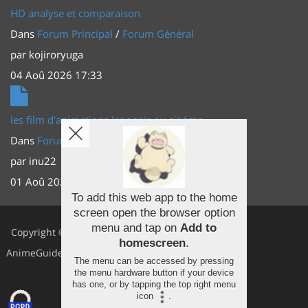
HD analyse et comparaison
Dans
Forum Principal
/
Forum Général
par
kojiroryuga
04 Aoû 2026 17:33
les film d'animations Japonais au cinéma
Dans
Forum Principal
/
Actus (TV, vidéo, web)
par
inu22
01 Aoû 2026 20:56
To add this web app to the home
screen open the browser option
Facebook
menu and tap on
Add to
Copyright ©
homescreen
.
Youtube
AnimeGuides
The menu can be accessed by pressing
Twitter
the menu hardware button if your device
has one, or by tapping the top right menu
icon
.
Instagram