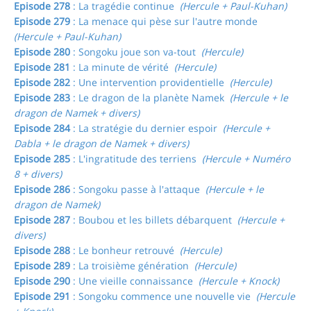
Episode 278
: La tragédie continue
(Hercule + Paul-Kuhan)
Episode 279
: La menace qui pèse sur l'autre monde
(Hercule + Paul-Kuhan)
Episode 280
: Songoku joue son va-tout
(Hercule)
Episode 281
: La minute de vérité
(Hercule)
Episode 282
: Une intervention providentielle
(Hercule)
Episode 283
: Le dragon de la planète Namek
(Hercule + le
dragon de Namek + divers)
Episode 284
: La stratégie du dernier espoir
(Hercule +
Dabla + le dragon de Namek + divers)
Episode 285
: L'ingratitude des terriens
(Hercule + Numéro
8 + divers)
Episode 286
: Songoku passe à l'attaque
(Hercule + le
dragon de Namek)
Episode 287
: Boubou et les billets débarquent
(Hercule +
divers)
Episode 288
: Le bonheur retrouvé
(Hercule)
Episode 289
: La troisième génération
(Hercule)
Episode 290
: Une vieille connaissance
(Hercule + Knock)
Episode 291
: Songoku commence une nouvelle vie
(Hercule