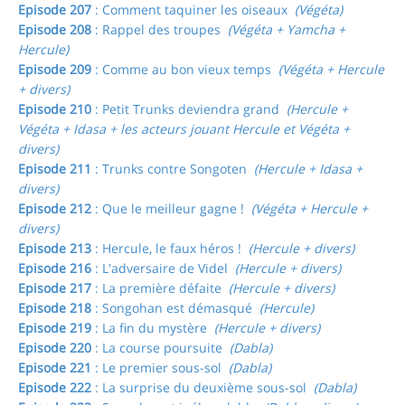
Episode 207
: Comment taquiner les oiseaux
(Végéta)
Episode 208
: Rappel des troupes
(Végéta + Yamcha +
Hercule)
Episode 209
: Comme au bon vieux temps
(Végéta + Hercule
+ divers)
Episode 210
: Petit Trunks deviendra grand
(Hercule +
Végéta + Idasa + les acteurs jouant Hercule et Végéta +
divers)
Episode 211
: Trunks contre Songoten
(Hercule + Idasa +
divers)
Episode 212
: Que le meilleur gagne !
(Végéta + Hercule +
divers)
Episode 213
: Hercule, le faux héros !
(Hercule + divers)
Episode 216
: L'adversaire de Videl
(Hercule + divers)
Episode 217
: La première défaite
(Hercule + divers)
Episode 218
: Songohan est démasqué
(Hercule)
Episode 219
: La fin du mystère
(Hercule + divers)
Episode 220
: La course poursuite
(Dabla)
Episode 221
: Le premier sous-sol
(Dabla)
Episode 222
: La surprise du deuxième sous-sol
(Dabla)