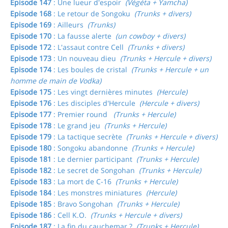
Episode 147
: Une lueur d'espoir
(Végéta + Yamcha)
Episode 168
: Le retour de Songoku
(Trunks + divers)
Episode 169
: Ailleurs
(Trunks)
Episode 170
: La fausse alerte
(un cowboy + divers)
Episode 172
: L'assaut contre Cell
(Trunks + divers)
Episode 173
: Un nouveau dieu
(Trunks + Hercule + divers)
Episode 174
: Les boules de cristal
(Trunks + Hercule + un
homme de main de Vodka)
Episode 175
: Les vingt dernières minutes
(Hercule)
Episode 176
: Les disciples d'Hercule
(Hercule + divers)
Episode 177
: Premier round
(Trunks + Hercule)
Episode 178
: Le grand jeu
(Trunks + Hercule)
Episode 179
: La tactique secrète
(Trunks + Hercule + divers)
Episode 180
: Songoku abandonne
(Trunks + Hercule)
Episode 181
: Le dernier participant
(Trunks + Hercule)
Episode 182
: Le secret de Songohan
(Trunks + Hercule)
Episode 183
: La mort de C-16
(Trunks + Hercule)
Episode 184
: Les monstres miniatures
(Hercule)
Episode 185
: Bravo Songohan
(Trunks + Hercule)
Episode 186
: Cell K.O.
(Trunks + Hercule + divers)
Episode 187
: La fin du cauchemar ?
(Trunks + Hercule)