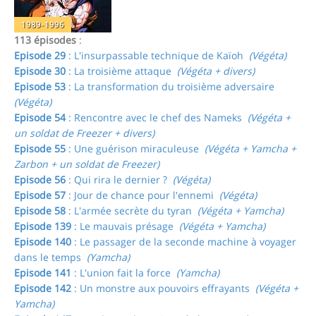
1989-1996
113 épisodes
:
Episode 29
: L'insurpassable technique de Kaïoh
(Végéta)
Episode 30
: La troisième attaque
(Végéta + divers)
Episode 53
: La transformation du troisième adversaire
(Végéta)
Episode 54
: Rencontre avec le chef des Nameks
(Végéta +
un soldat de Freezer + divers)
Episode 55
: Une guérison miraculeuse
(Végéta + Yamcha +
Zarbon + un soldat de Freezer)
Episode 56
: Qui rira le dernier ?
(Végéta)
Episode 57
: Jour de chance pour l'ennemi
(Végéta)
Episode 58
: L'armée secrète du tyran
(Végéta + Yamcha)
Episode 139
: Le mauvais présage
(Végéta + Yamcha)
Episode 140
: Le passager de la seconde machine à voyager
dans le temps
(Yamcha)
Episode 141
: L'union fait la force
(Yamcha)
Episode 142
: Un monstre aux pouvoirs effrayants
(Végéta +
Yamcha)