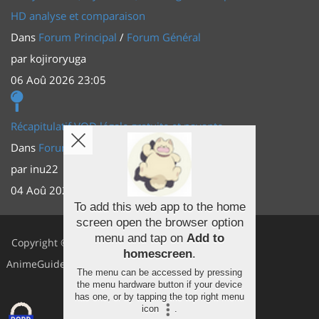
HD analyse et comparaison
Dans
Forum Principal
/
Forum Général
par
kojiroryuga
06 Aoû 2026 23:05
Récapitulatif VOD légale gratuite et payante
Dans
Forum Principal
/
Actus (TV, vidéo, web)
par
inu22
04 Aoû 2026 20:30
To add this web app to the home
screen open the browser option
Facebook
menu and tap on
Add to
Copyright ©
homescreen
.
Youtube
AnimeGuides
The menu can be accessed by pressing
Twitter
the menu hardware button if your device
has one, or by tapping the top right menu
icon
.
Instagram