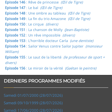
Episode 146
: Rêve de princesse
(Œil de Tigre)
Episode 147
: Le bal
(Œil de Tigre)
Episode 148
: Une ombre au tableau
(Œil de Tigre)
Episode 149
: La fin du trio Amazone
(Œil de Tigre)
Episode 150
: Le cirque
(divers)
Episode 151
: La chanson de Molly
(Jean-Baptiste)
Episode 152
: Un rêve impossible
(divers)
Episode 153
: L'horrible docteur Carla
(une dentiste)
Episode 154
: Sailor Venus contre Sailor Jupiter
(monsieur
William)
Episode 155
: Le saut de la liberté
(le professeur de sport +
divers)
Episode 156
: Le miroir de la vérité
(Gaétan le peintre)
DERNIERS PROGRAMMES MODIFIÉS
Samedi 01/07/2000 (28/07/2026)
Samedi 09/10/1999 (28/07/2026)
Samedi 17/06/2000 (28/07/2026)