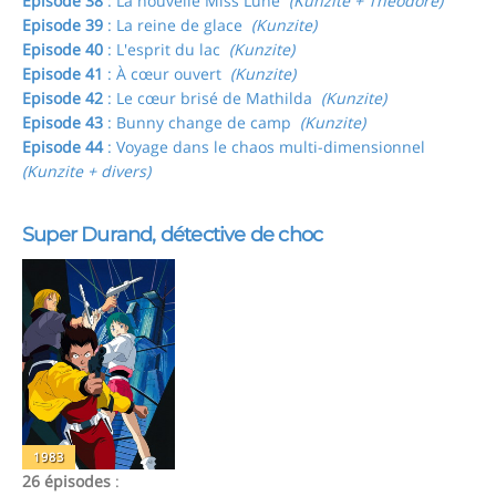
Episode 38
: La nouvelle Miss Lune
(Kunzite + Théodore)
Episode 39
: La reine de glace
(Kunzite)
Episode 40
: L'esprit du lac
(Kunzite)
Episode 41
: À cœur ouvert
(Kunzite)
Episode 42
: Le cœur brisé de Mathilda
(Kunzite)
Episode 43
: Bunny change de camp
(Kunzite)
Episode 44
: Voyage dans le chaos multi-dimensionnel
(Kunzite + divers)
Super Durand, détective de choc
1983
26 épisodes
: