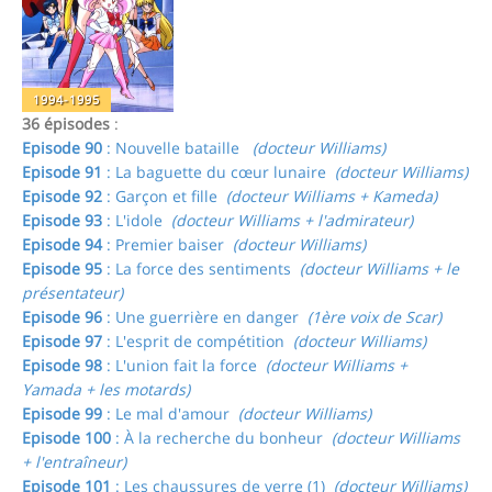
1994-1995
36 épisodes
:
Episode 90
: Nouvelle bataille
(docteur Williams)
Episode 91
: La baguette du cœur lunaire
(docteur Williams)
Episode 92
: Garçon et fille
(docteur Williams + Kameda)
Episode 93
: L'idole
(docteur Williams + l'admirateur)
Episode 94
: Premier baiser
(docteur Williams)
Episode 95
: La force des sentiments
(docteur Williams + le
présentateur)
Episode 96
: Une guerrière en danger
(1ère voix de Scar)
Episode 97
: L'esprit de compétition
(docteur Williams)
Episode 98
: L'union fait la force
(docteur Williams +
Yamada + les motards)
Episode 99
: Le mal d'amour
(docteur Williams)
Episode 100
: À la recherche du bonheur
(docteur Williams
+ l'entraîneur)
Episode 101
: Les chaussures de verre (1)
(docteur Williams)