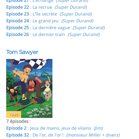
Episode 21
: L'échange
(Super Durand)
Episode 22
: La recrue
(Super Durand)
Episode 23
: L'île secrète
(Super Durand)
Episode 24
: Le grand jeu
(Super Durand)
Episode 25
: La dernière vague
(Super Durand)
Episode 26
: Le dernier train
(Super Durand)
Tom Sawyer
1980
7 épisodes
:
Episode 2
: Jeux de mains, jeux de vilains
(Jim)
Episode 32
: De l'or, de l'or !
(monsieur Miller + divers)