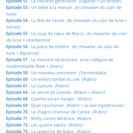
Episode 52
: La nouvelle génération
(Gigaros + un écolier)
Episode 53
: Un bébé à la maison
(le chevalier du clair de
lune)
Episode 54
: La fête de l'école
(le chevalier du clair de lune +
Seiren)
Episode 55
: Le coup de cœur de Marcy
(le chevalier du clair
de lune + Utonberino)
Episode 56
: La pièce de théâtre
(le chevalier du clair de
lune + Bipierrot)
Episode 57
: Le monstre récalcitrant
(une collègue de
mademoiselle Rose + divers)
Episode 58
: Un nouveau sentiment
(Yarmandaka)
Episode 60
: Un enfant tombé du ciel
(Robin)
Episode 61
: La rupture
(Robin)
Episode 64
: Le secret de Camille
(Robin + divers)
Episode 68
: Camille est en danger
(Robin)
Episode 69
: Quel cauchemar
(Robin + la voix mystérieuse)
Episode 70
: Le chagrin d'amour de Carole
(Robin)
Episode 71
: Molly contre Bérénice
(Robin)
Episode 72
: Les quatre sœurs
(Robin)
Episode 73
: La revanche de Robin
(Robin)