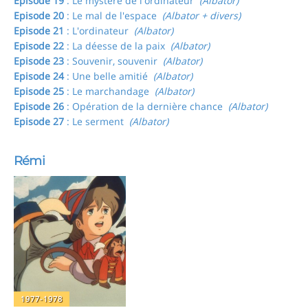
Episode 19
: Le mystère de l'ordinateur
(Albator)
Episode 20
: Le mal de l'espace
(Albator + divers)
Episode 21
: L'ordinateur
(Albator)
Episode 22
: La déesse de la paix
(Albator)
Episode 23
: Souvenir, souvenir
(Albator)
Episode 24
: Une belle amitié
(Albator)
Episode 25
: Le marchandage
(Albator)
Episode 26
: Opération de la dernière chance
(Albator)
Episode 27
: Le serment
(Albator)
Rémi
1977-1978