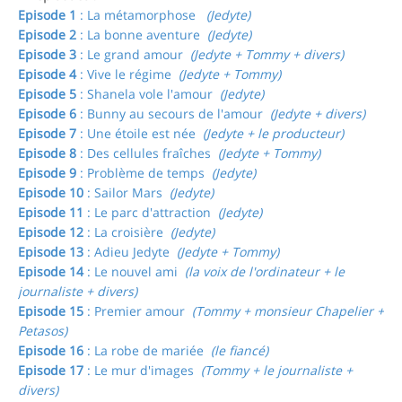
Episode 1
: La métamorphose
(Jedyte)
Episode 2
: La bonne aventure
(Jedyte)
Episode 3
: Le grand amour
(Jedyte + Tommy + divers)
Episode 4
: Vive le régime
(Jedyte + Tommy)
Episode 5
: Shanela vole l'amour
(Jedyte)
Episode 6
: Bunny au secours de l'amour
(Jedyte + divers)
Episode 7
: Une étoile est née
(Jedyte + le producteur)
Episode 8
: Des cellules fraîches
(Jedyte + Tommy)
Episode 9
: Problème de temps
(Jedyte)
Episode 10
: Sailor Mars
(Jedyte)
Episode 11
: Le parc d'attraction
(Jedyte)
Episode 12
: La croisière
(Jedyte)
Episode 13
: Adieu Jedyte
(Jedyte + Tommy)
Episode 14
: Le nouvel ami
(la voix de l'ordinateur + le
journaliste + divers)
Episode 15
: Premier amour
(Tommy + monsieur Chapelier +
Petasos)
Episode 16
: La robe de mariée
(le fiancé)
Episode 17
: Le mur d'images
(Tommy + le journaliste +
divers)