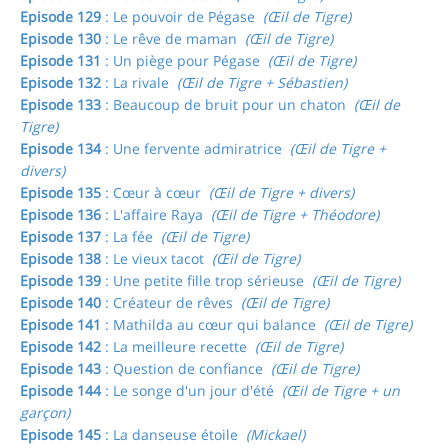
Episode 129
: Le pouvoir de Pégase
(Œil de Tigre)
Episode 130
: Le rêve de maman
(Œil de Tigre)
Episode 131
: Un piège pour Pégase
(Œil de Tigre)
Episode 132
: La rivale
(Œil de Tigre + Sébastien)
Episode 133
: Beaucoup de bruit pour un chaton
(Œil de
Tigre)
Episode 134
: Une fervente admiratrice
(Œil de Tigre +
divers)
Episode 135
: Cœur à cœur
(Œil de Tigre + divers)
Episode 136
: L'affaire Raya
(Œil de Tigre + Théodore)
Episode 137
: La fée
(Œil de Tigre)
Episode 138
: Le vieux tacot
(Œil de Tigre)
Episode 139
: Une petite fille trop sérieuse
(Œil de Tigre)
Episode 140
: Créateur de rêves
(Œil de Tigre)
Episode 141
: Mathilda au cœur qui balance
(Œil de Tigre)
Episode 142
: La meilleure recette
(Œil de Tigre)
Episode 143
: Question de confiance
(Œil de Tigre)
Episode 144
: Le songe d'un jour d'été
(Œil de Tigre + un
garçon)
Episode 145
: La danseuse étoile
(Mickael)