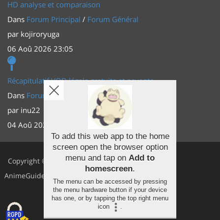
HD analyse et comparaison
Dans
Forum Principal
/
Forum Général
par
kojiroryuga
06 Aoû 2026 23:05
Récapitulatif VOD légale gratuite et payante
Dans
Forum Principal
/
Actus (TV, vidéo, web)
par
inu22
04 Aoû 2026 20:30
To add this web app to the home
screen open the browser option
Facebook
menu and tap on
Add to
Copyright ©
homescreen
.
Youtube
AnimeGuides
The menu can be accessed by pressing
Twitter
the menu hardware button if your device
has one, or by tapping the top right menu
icon
.
Instagram