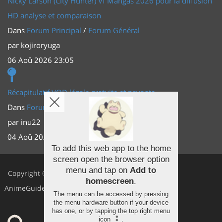
Nicky Larson (City Hunter) Vf Mangas 2026 pour la diffusion
HD analyse et comparaison
Dans
Forum Principal
/
Forum Général
par
kojiroryuga
06 Aoû 2026 23:05
Récapitulatif VOD légale gratuite et payante
Dans
Forum Principal
/
Actus (TV, vidéo, web)
par
inu22
04 Aoû 2026 20:30
To add this web app to the home
screen open the browser option
Facebook
menu and tap on
Add to
Copyright ©
homescreen
.
Youtube
AnimeGuides
The menu can be accessed by pressing
Twitter
the menu hardware button if your device
has one, or by tapping the top right menu
icon
.