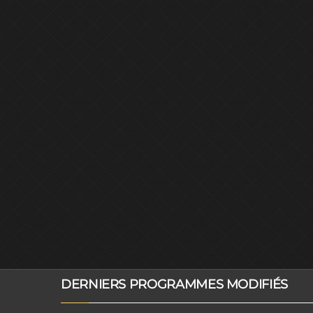
DERNIERS PROGRAMMES MODIFIÉS