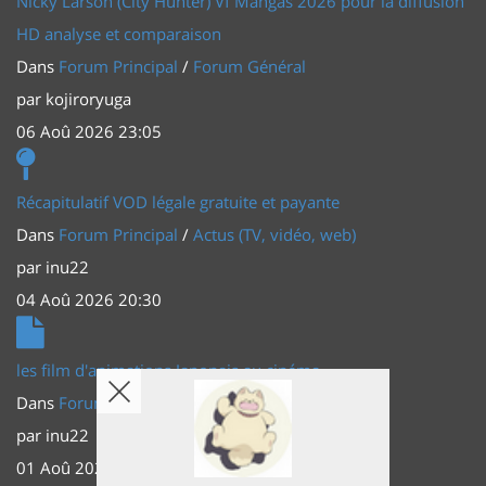
Nicky Larson (City Hunter) Vf Mangas 2026 pour la diffusion
HD analyse et comparaison
Dans
Forum Principal
/
Forum Général
par
kojiroryuga
06 Aoû 2026 23:05
Récapitulatif VOD légale gratuite et payante
Dans
Forum Principal
/
Actus (TV, vidéo, web)
par
inu22
04 Aoû 2026 20:30
les film d'animations Japonais au cinéma
Dans
Forum Principal
/
Actus (TV, vidéo, web)
par
inu22
01 Aoû 2026 20:56