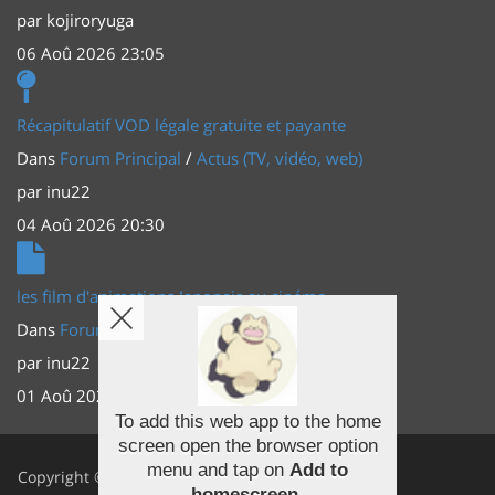
par
kojiroryuga
06 Aoû 2026 23:05
Récapitulatif VOD légale gratuite et payante
Dans
Forum Principal
/
Actus (TV, vidéo, web)
par
inu22
04 Aoû 2026 20:30
les film d'animations Japonais au cinéma
Dans
Forum Principal
/
Actus (TV, vidéo, web)
par
inu22
01 Aoû 2026 20:56
To add this web app to the home
screen open the browser option
Facebook
menu and tap on
Add to
Copyright ©
homescreen
.