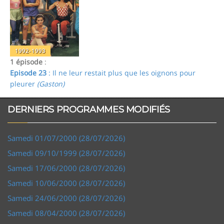
1992-1993
1 épisode
:
Episode 23
: Il ne leur restait plus que les oignons pour
pleurer
(Gaston)
DERNIERS PROGRAMMES MODIFIÉS
Samedi 01/07/2000 (28/07/2026)
Samedi 09/10/1999 (28/07/2026)
Samedi 17/06/2000 (28/07/2026)
Samedi 10/06/2000 (28/07/2026)
Samedi 24/06/2000 (28/07/2026)
Samedi 08/04/2000 (28/07/2026)