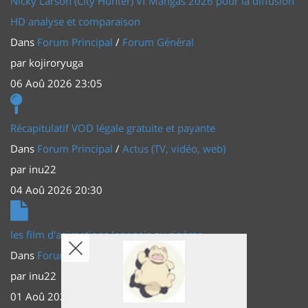
Nicky Larson (City Hunter) Vf Mangas 2026 pour la diffusion
HD analyse et comparaison
Dans
Forum Principal
/
Forum Général
par
kojiroryuga
06 Aoû 2026 23:05
Récapitulatif VOD légale gratuite et payante
Dans
Forum Principal
/
Actus (TV, vidéo, web)
par
inu22
04 Aoû 2026 20:30
les film d'animations Japonais au cinéma
Dans
Forum Principal
/
Actus (TV, vidéo, web)
par
inu22
01 Aoû 2026 20:56