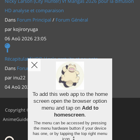
Nicky Larson (City Hunter) Vf Mangas 2026 pour la diffusion
HD analyse et comparaison
Dans
Forum Principal
/
Forum Général
par
kojiroryuga
06 Aoû 2026 23:05
Récapitulatif VOD légale gratuite et payante
Dans
Forum Principal
/
Actus (TV, vidéo, web)
par
inu22
04 Aoû 2026 20:30
To add this web app to the home
screen open the browser option
Facebook
menu and tap on
Add to
Copyright ©
homescreen
.
Youtube
AnimeGuides
The menu can be accessed by pressing
Twitter
the menu hardware button if your device
has one, or by tapping the top right menu
icon
.