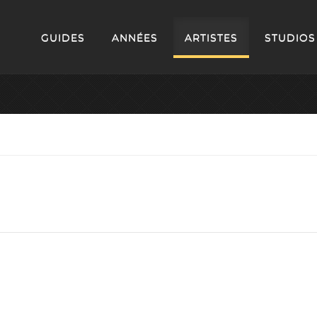
GUIDES
ANNÉES
ARTISTES
STUDIOS