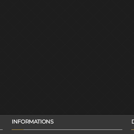
INFORMATIONS