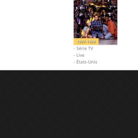
1997-1998
- Série TV
- Live
- États-Unis