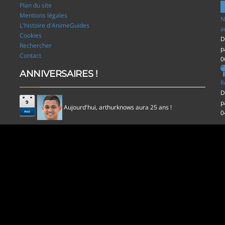
Plan du site
Mentions légales
N
L'histoire d'AnimeGuides
a
Cookies
D
Rechercher
p
Contact
0
ANNIVERSAIRES !
R
D
p
9
Aujourd'hui,
aura 25 ans !
arthurknows
0
Aoû