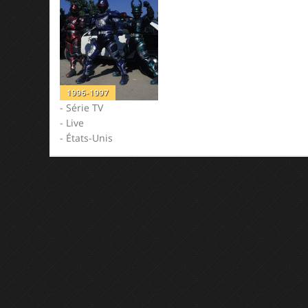
1996-1997
- Série TV
- Live
- États-Unis