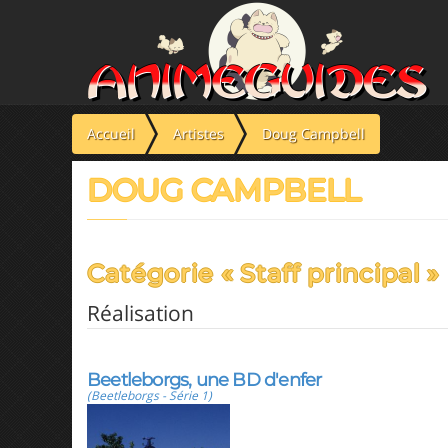
Panneau de gestion des cookies
Accueil
Artistes
Doug Campbell
DOUG CAMPBELL
Catégorie « Staff principal »
Réalisation
Beetleborgs, une BD d'enfer
(Beetleborgs - Série 1)