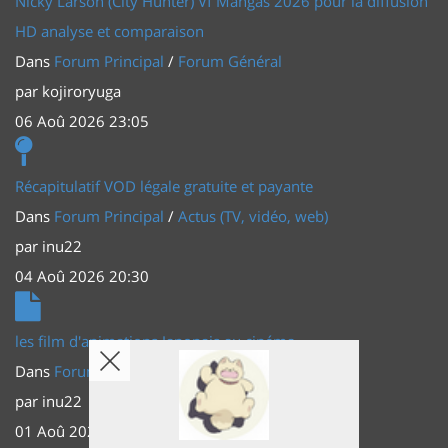
Nicky Larson (City Hunter) Vf Mangas 2026 pour la diffusion
HD analyse et comparaison
Dans
Forum Principal
/
Forum Général
par
kojiroryuga
06 Aoû 2026 23:05
Récapitulatif VOD légale gratuite et payante
Dans
Forum Principal
/
Actus (TV, vidéo, web)
par
inu22
04 Aoû 2026 20:30
les film d'animations Japonais au cinéma
Dans
Forum Principal
/
Actus (TV, vidéo, web)
par
inu22
01 Aoû 2026 20:56