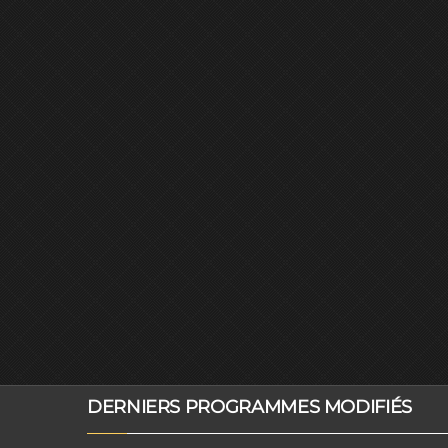
DERNIERS PROGRAMMES MODIFIÉS