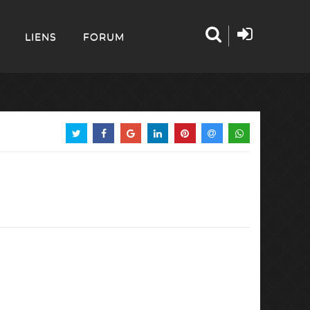
LIENS
FORUM