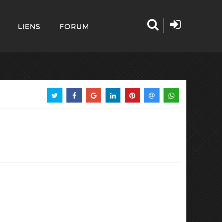
LIENS
FORUM