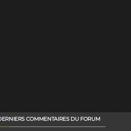
DERNIERS COMMENTAIRES DU FORUM