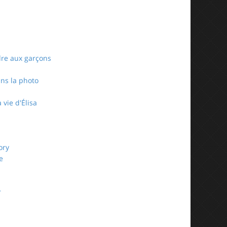
re aux garçons
ans la photo
 vie d'Élisa
ory
e
r