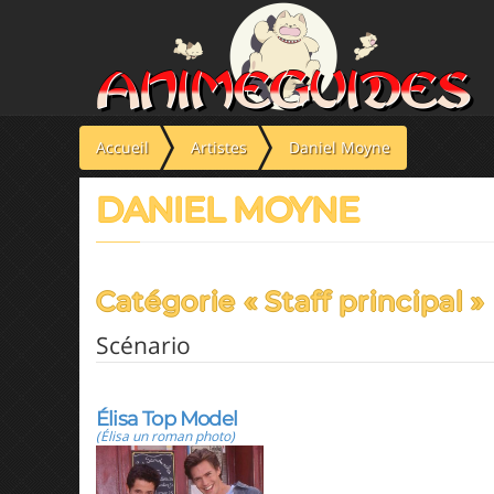
Panneau de gestion des cookies
Accueil
Artistes
Daniel Moyne
DANIEL MOYNE
Catégorie « Staff principal »
Scénario
Élisa Top Model
(Élisa un roman photo)