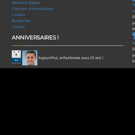
Mentions légales
N
L'histoire d'AnimeGuides
a
Cookies
D
Rechercher
p
Contact
0
ANNIVERSAIRES !
R
D
p
9
Aujourd'hui,
aura 25 ans !
arthurknows
0
Aoû