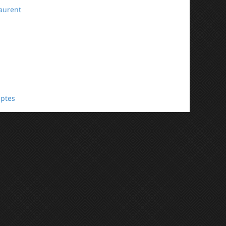
aurent
ptes