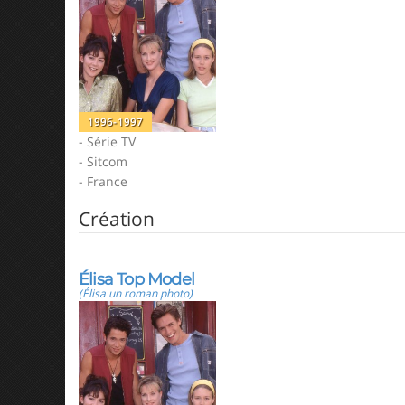
1996-1997
- Série TV
- Sitcom
- France
Création
Élisa Top Model
(Élisa un roman photo)