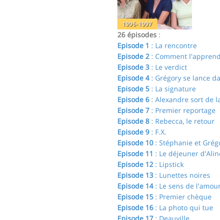
1996-1997
26 épisodes
:
Episode 1
: La rencontre
Episode 2
: Comment l'apprend
Episode 3
: Le verdict
Episode 4
: Grégory se lance d
Episode 5
: La signature
Episode 6
: Alexandre sort de la
Episode 7
: Premier reportage
Episode 8
: Rebecca, le retour
Episode 9
: F.X.
Episode 10
: Stéphanie et Grég
Episode 11
: Le déjeuner d'Alin
Episode 12
: Lipstick
Episode 13
: Lunettes noires
Episode 14
: Le sens de l'amou
Episode 15
: Premier chèque
Episode 16
: La photo qui tue
Episode 17
: Deauville