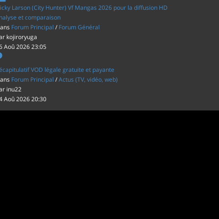
icky Larson (City Hunter) Vf Mangas 2026 pour la diffusion HD
nalyse et comparaison
ans
Forum Principal
/
Forum Général
ar
kojiroryuga
6 Aoû 2026 23:05
écapitulatif VOD légale gratuite et payante
ans
Forum Principal
/
Actus (TV, vidéo, web)
ar
inu22
4 Aoû 2026 20:30