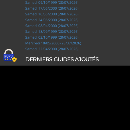
Samedi 09/10/1999 (28/07/2026)
Samedi 17/06/2000 (28/07/2026)
Samedi 10/06/2000 (28/07/2026)
Samedi 24/06/2000 (28/07/2026)
Samedi 08/04/2000 (28/07/2026)
Samedi 18/09/1999 (28/07/2026)
Samedi 02/10/1999 (28/07/2026)
Mercredi 10/05/2000 (28/07/2026)
Samedi 22/04/2000 (28/07/2026)
DERNIERS GUIDES AJOUTÉS
Ripley, les aventuriers de l'étrange (28/07/2026)
Solo Camping for Two (19/07/2026)
Slow Loop (28/06/2026)
Tofffsy (21/06/2026)
Jackson Five (12/06/2026)
Lodoss, la légende du chevalier héroïque (08/06/2026)
Demon King Daimao (25/05/2026)
Mechanical Marie (24/04/2026)
Coppelion (02/04/2026)
Fukumenkei Noise (20/03/2026)