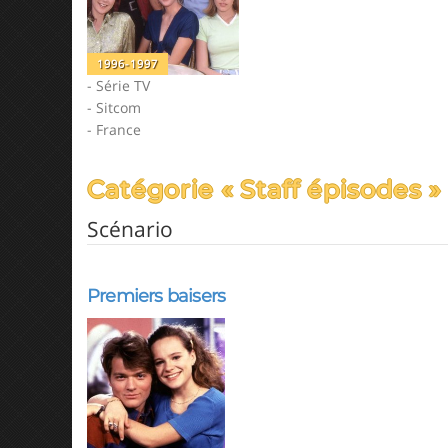
1996-1997
- Série TV
- Sitcom
- France
Catégorie « Staff épisodes »
Scénario
Premiers baisers