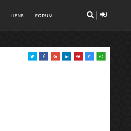
LIENS
FORUM