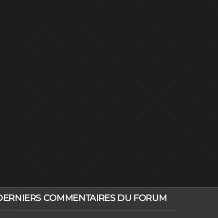
DERNIERS COMMENTAIRES DU FORUM