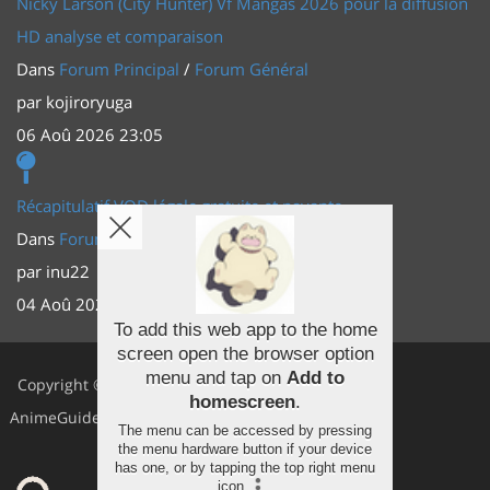
Nicky Larson (City Hunter) Vf Mangas 2026 pour la diffusion
HD analyse et comparaison
Dans
Forum Principal
/
Forum Général
par
kojiroryuga
06 Aoû 2026 23:05
Récapitulatif VOD légale gratuite et payante
Dans
Forum Principal
/
Actus (TV, vidéo, web)
par
inu22
04 Aoû 2026 20:30
To add this web app to the home
screen open the browser option
Facebook
menu and tap on
Add to
Copyright ©
homescreen
.
Youtube
AnimeGuides
The menu can be accessed by pressing
Twitter
the menu hardware button if your device
has one, or by tapping the top right menu
icon
.