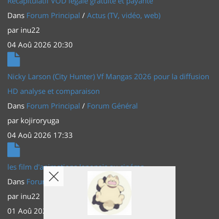
Récapitulatif VOD légale gratuite et payante
Dans
Forum Principal
/
Actus (TV, vidéo, web)
par
inu22
04 Aoû 2026 20:30
Nicky Larson (City Hunter) Vf Mangas 2026 pour la diffusion
HD analyse et comparaison
Dans
Forum Principal
/
Forum Général
par
kojiroryuga
04 Aoû 2026 17:33
les film d'animations Japonais au cinéma
Dans
Forum Principal
/
Actus (TV, vidéo, web)
par
inu22
01 Aoû 2026 20:56