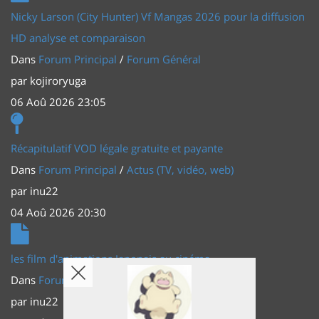
Nicky Larson (City Hunter) Vf Mangas 2026 pour la diffusion
HD analyse et comparaison
Dans
Forum Principal
/
Forum Général
par
kojiroryuga
06 Aoû 2026 23:05
Récapitulatif VOD légale gratuite et payante
Dans
Forum Principal
/
Actus (TV, vidéo, web)
par
inu22
04 Aoû 2026 20:30
les film d'animations Japonais au cinéma
Dans
Forum Principal
/
Actus (TV, vidéo, web)
par
inu22