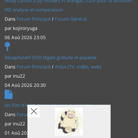
Nicky Larson (City Hunter) Vf Mangas 2026 pour la diffusion
HD analyse et comparaison
Dans
Forum Principal
/
Forum Général
par
kojiroryuga
06 Aoû 2026 23:05
Récapitulatif VOD légale gratuite et payante
Dans
Forum Principal
/
Actus (TV, vidéo, web)
par
inu22
04 Aoû 2026 20:30
les film d'animations Japonais au cinéma
Dans
Forum Principal
/
Actus (TV, vidéo, web)
par
inu22
01 Aoû 2026 20:56