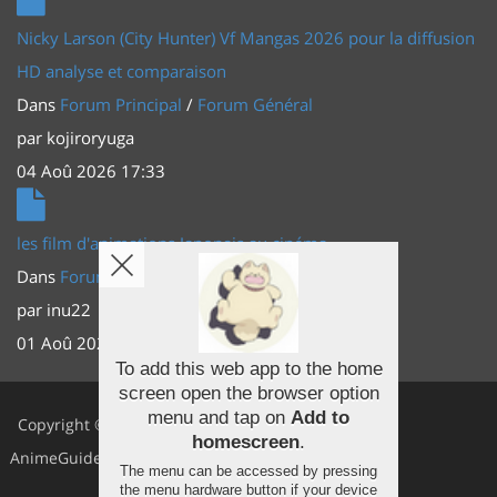
Nicky Larson (City Hunter) Vf Mangas 2026 pour la diffusion
HD analyse et comparaison
Dans
Forum Principal
/
Forum Général
par
kojiroryuga
04 Aoû 2026 17:33
les film d'animations Japonais au cinéma
Dans
Forum Principal
/
Actus (TV, vidéo, web)
par
inu22
01 Aoû 2026 20:56
To add this web app to the home
screen open the browser option
Facebook
menu and tap on
Add to
Copyright ©
homescreen
.
Youtube
AnimeGuides
The menu can be accessed by pressing
Twitter
the menu hardware button if your device