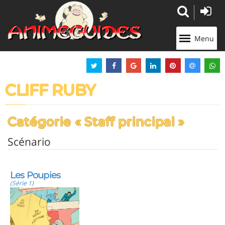
Panneau de gestion des cookies
Menu
CLIFF RUBY
Catégorie « Staff principal »
Scénario
Les Poupies
(Série 1)