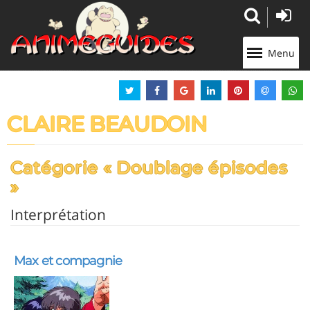
Panneau de gestion des cookies
Menu
CLAIRE BEAUDOIN
Catégorie « Doublage épisodes
»
Interprétation
Max et compagnie