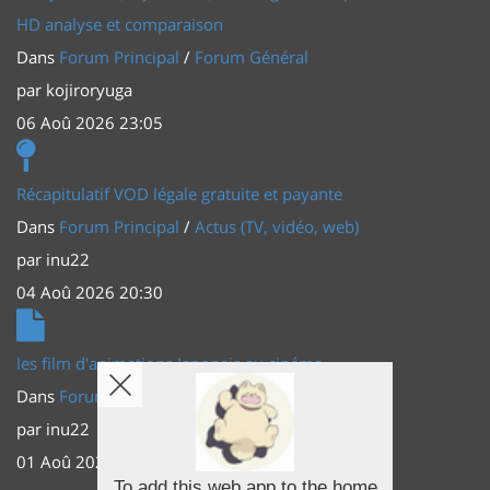
HD analyse et comparaison
Dans
Forum Principal
/
Forum Général
par
kojiroryuga
06 Aoû 2026 23:05
Récapitulatif VOD légale gratuite et payante
Dans
Forum Principal
/
Actus (TV, vidéo, web)
par
inu22
04 Aoû 2026 20:30
les film d'animations Japonais au cinéma
Dans
Forum Principal
/
Actus (TV, vidéo, web)
par
inu22
01 Aoû 2026 20:56
To add this web app to the home