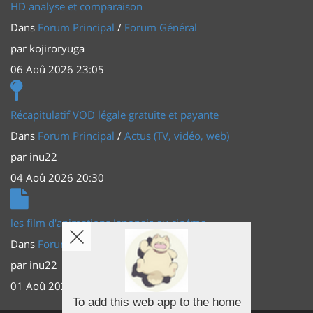
HD analyse et comparaison
Dans
Forum Principal
/
Forum Général
par
kojiroryuga
06 Aoû 2026 23:05
Récapitulatif VOD légale gratuite et payante
Dans
Forum Principal
/
Actus (TV, vidéo, web)
par
inu22
04 Aoû 2026 20:30
les film d'animations Japonais au cinéma
Dans
Forum Principal
/
Actus (TV, vidéo, web)
par
inu22
01 Aoû 2026 20:56
To add this web app to the home