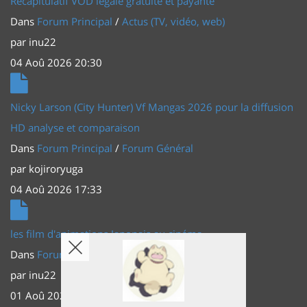
Récapitulatif VOD légale gratuite et payante
Dans
Forum Principal
/
Actus (TV, vidéo, web)
par
inu22
04 Aoû 2026 20:30
Nicky Larson (City Hunter) Vf Mangas 2026 pour la diffusion
HD analyse et comparaison
Dans
Forum Principal
/
Forum Général
par
kojiroryuga
04 Aoû 2026 17:33
les film d'animations Japonais au cinéma
Dans
Forum Principal
/
Actus (TV, vidéo, web)
par
inu22
01 Aoû 2026 20:56