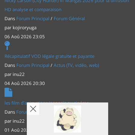
Nicky Larson (City Hunter) Vf Mangas 2026 pour la diffusion
HD analyse et comparaison
Dans
Forum Principal
/
Forum Général
par
kojiroryuga
06 Aoû 2026 23:05
Récapitulatif VOD légale gratuite et payante
Dans
Forum Principal
/
Actus (TV, vidéo, web)
par
inu22
04 Aoû 2026 20:30
les film d'animations Japonais au cinéma
Dans
Forum Principal
/
Actus (TV, vidéo, web)
par
inu22
01 Aoû 2026 20:56