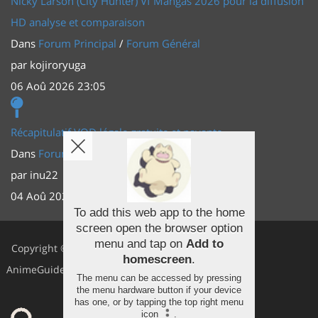
Nicky Larson (City Hunter) Vf Mangas 2026 pour la diffusion
HD analyse et comparaison
Dans
Forum Principal
/
Forum Général
par
kojiroryuga
06 Aoû 2026 23:05
Récapitulatif VOD légale gratuite et payante
Dans
Forum Principal
/
Actus (TV, vidéo, web)
par
inu22
04 Aoû 2026 20:30
To add this web app to the home
screen open the browser option
Facebook
menu and tap on
Add to
Copyright ©
homescreen
.
Youtube
AnimeGuides
The menu can be accessed by pressing
Twitter
the menu hardware button if your device
has one, or by tapping the top right menu
icon
.