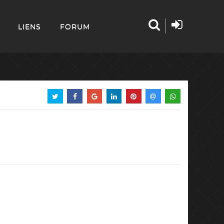
LIENS
FORUM