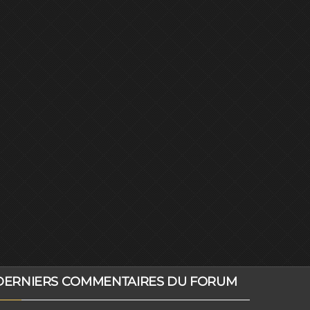
DERNIERS COMMENTAIRES DU FORUM