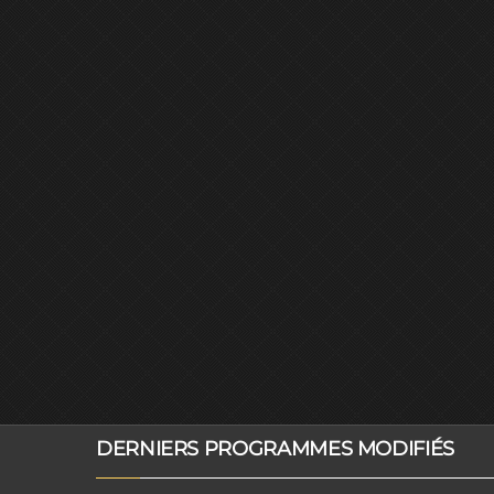
DERNIERS PROGRAMMES MODIFIÉS