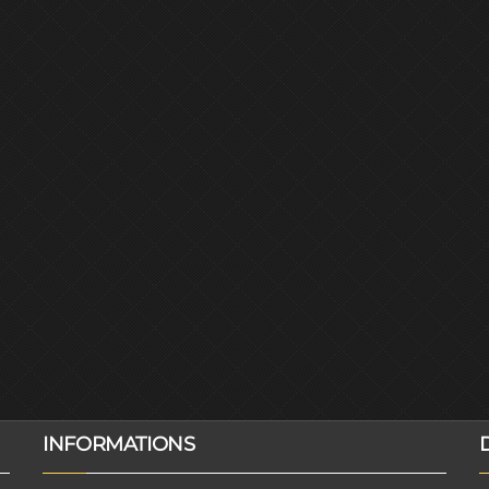
INFORMATIONS