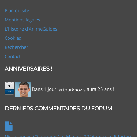
Plan du site
Mentions légales
L'histoire d'AnimeGuides
Cookies
Rechercher
Contact
ANNIVERSAIRES !
9
Dans 1 jour,
aura 25 ans !
arthurknows
Aoû
DERNIERS COMMENTAIRES DU FORUM
Nicky Larson (City Hunter) Vf Mangas 2026 pour la diffusion