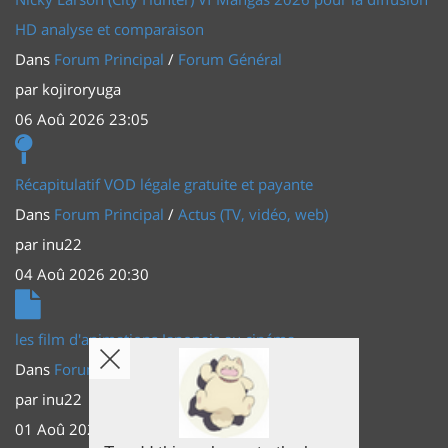
HD analyse et comparaison
Dans
Forum Principal
/
Forum Général
par
kojiroryuga
06 Aoû 2026 23:05
Récapitulatif VOD légale gratuite et payante
Dans
Forum Principal
/
Actus (TV, vidéo, web)
par
inu22
04 Aoû 2026 20:30
les film d'animations Japonais au cinéma
Dans
Forum Principal
/
Actus (TV, vidéo, web)
par
inu22
01 Aoû 2026 20:56