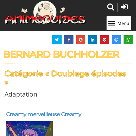
Panneau de gestion des cookies
Menu
BERNARD BUCHHOLZER
Catégorie « Doublage épisodes
»
Adaptation
Creamy merveilleuse Creamy