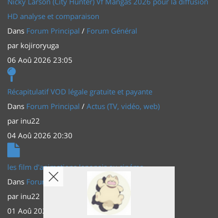
Nicky Larson (City Hunter) Vf Mangas 2026 pour la diffusion
HD analyse et comparaison
Dans
Forum Principal
/
Forum Général
par
kojiroryuga
06 Aoû 2026 23:05
Récapitulatif VOD légale gratuite et payante
Dans
Forum Principal
/
Actus (TV, vidéo, web)
par
inu22
04 Aoû 2026 20:30
les film d'animations Japonais au cinéma
Dans
Forum Principal
/
Actus (TV, vidéo, web)
par
inu22
01 Aoû 2026 20:56