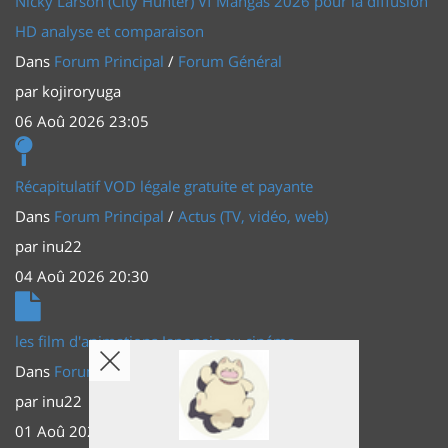
Nicky Larson (City Hunter) Vf Mangas 2026 pour la diffusion
HD analyse et comparaison
Dans
Forum Principal
/
Forum Général
par
kojiroryuga
06 Aoû 2026 23:05
Récapitulatif VOD légale gratuite et payante
Dans
Forum Principal
/
Actus (TV, vidéo, web)
par
inu22
04 Aoû 2026 20:30
les film d'animations Japonais au cinéma
Dans
Forum Principal
/
Actus (TV, vidéo, web)
par
inu22
01 Aoû 2026 20:56